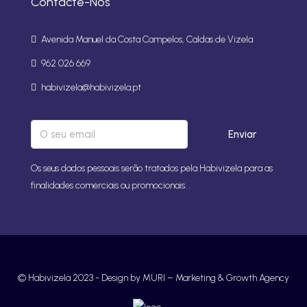
Contacte-Nos
Avenida Manuel da Costa Campelos, Caldas de Vizela
962 026 669
habivizela@habivizela.pt
Enviar
Os seus dados pessoais serão tratados pela Habivizela para as
finalidades comerciais ou promocionais. .
© Habivizela 2023 -
Design by MURI – Marketing & Growth Agency