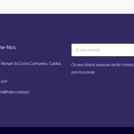
te-Nos
Manuel da Costa Campelos, Caldas
Os seus dados pessoais serão tratado
promocionais. .
 669
ela@habivizela.pt