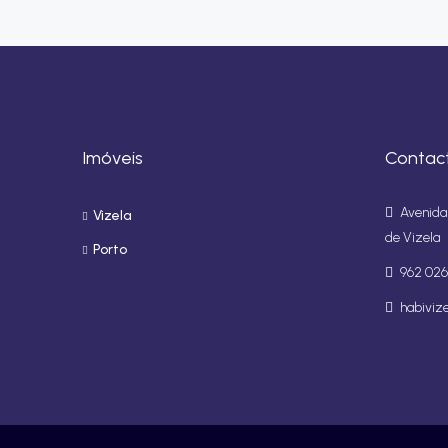
Imóveis
Contac
Avenida 
Vizela
de Vizela
Porto
962 026
habiviz