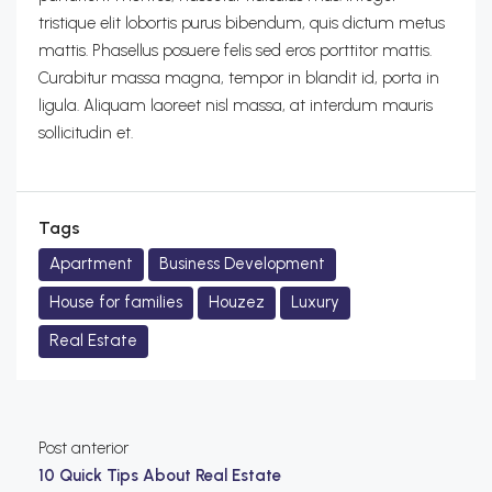
tristique elit lobortis purus bibendum, quis dictum metus
mattis. Phasellus posuere felis sed eros porttitor mattis.
Curabitur massa magna, tempor in blandit id, porta in
ligula. Aliquam laoreet nisl massa, at interdum mauris
sollicitudin et.
Tags
Apartment
Business Development
House for families
Houzez
Luxury
Real Estate
Post anterior
10 Quick Tips About Real Estate