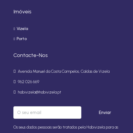
Imóveis
Vizela
Porto
Contacte-Nos
Avenida Manuel da Costa Campelos, Caldas de Vizela
962 026 669
habivizela@habivizela.pt
Enviar
Os seus dados pessoais serão tratados pela Habivizela para as