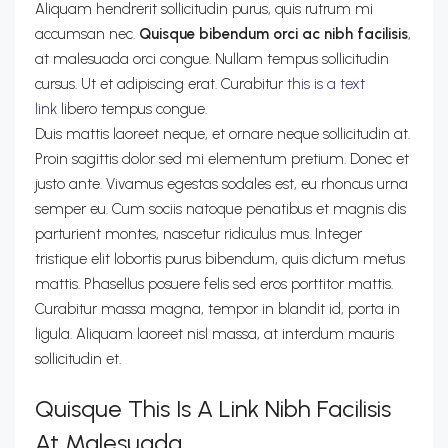
Aliquam hendrerit sollicitudin purus, quis rutrum mi
accumsan nec.
Quisque bibendum orci ac nibh facilisis
,
at malesuada orci congue. Nullam tempus sollicitudin
cursus. Ut et adipiscing erat. Curabitur
this is a text
link
libero tempus congue.
Duis mattis laoreet neque, et ornare neque sollicitudin at.
Proin sagittis dolor sed mi elementum pretium. Donec et
justo ante. Vivamus egestas sodales est, eu rhoncus urna
semper eu. Cum sociis natoque penatibus et magnis dis
parturient montes, nascetur ridiculus mus. Integer
tristique elit lobortis purus bibendum, quis dictum metus
mattis. Phasellus posuere felis sed eros porttitor mattis.
Curabitur massa magna, tempor in blandit id, porta in
ligula. Aliquam laoreet nisl massa, at interdum mauris
sollicitudin et.
Quisque This Is A Link Nibh Facilisis
At Malesuada