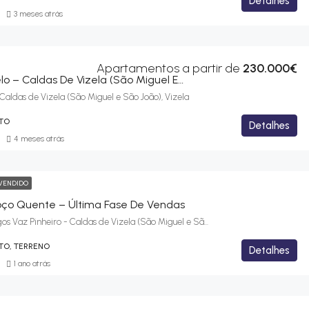
Detalhes
3 meses atrás
Apartamentos a partir de
230.000€
Edifício Bacelo – Caldas De Vizela (São Miguel E São João), Vizela
Caldas de Vizela (São Miguel e São João), Vizela
TO
Detalhes
4 meses atrás
VENDIDO
oço Quente – Última Fase De Vendas
Avenida Domingos Vaz Pinheiro - Caldas de Vizela (São Miguel e São João), Vizela
TO, TERRENO
Detalhes
1 ano atrás