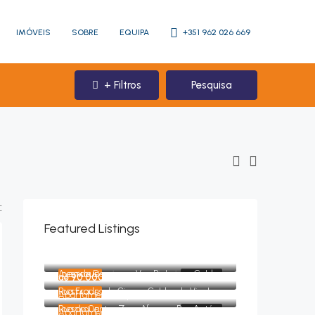
IMÓVEIS
SOBRE
EQUIPA
+351 962 026 669
+ Filtros
Pesquisa
:
Featured Listings
Apartamentos a partir de
230.000€
Rua do Bacelo - Caldas de Vizela (São Miguel e São João), Vizela
Avenida Domingos Vaz Pinheiro - Caldas de Vizela (São Miguel e São João), Vizela
DESTAQUE
COMPRAR
de 90.000,00€ a 300.000,00€
Rua Frades de Cima - Caldas de Vizela (São Miguel e São João), Vizela
DESTAQUE
Apartamentos a partir de
280.000€
Rua do Cantor Zeca Afonso e Rua António Cândido - Paranhos, Porto
DESTAQUE
COMPRAR
Apartamentos a partir de
162.500€