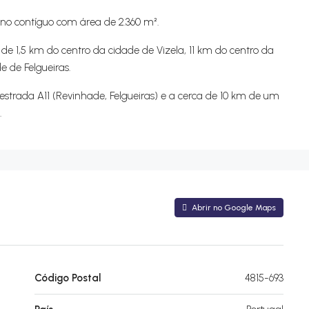
no contíguo com área de 2.360 m².
 de 1,5 km do centro da cidade de Vizela, 11 km do centro da
 de Felgueiras.
strada A11 (Revinhade, Felgueiras) e a cerca de 10 km de um
.
Abrir no Google Maps
Código Postal
4815-693