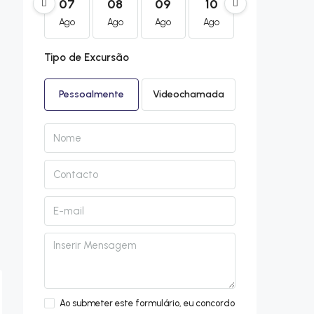
07
08
09
10
11
12
Ago
Ago
Ago
Ago
Ago
Ag
Tipo de Excursão
Pessoalmente
Videochamada
Ao submeter este formulário, eu concordo