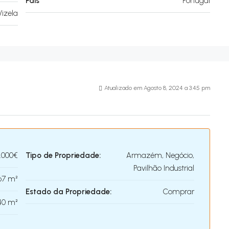
País
Portugal
Vizela
Atualizado em Agosto 8, 2024 a 3:45 pm
0.000€
Tipo de Propriedade:
Armazém, Negócio,
Pavilhão Industrial
67 m²
Estado da Propriedade:
Comprar
40 m²