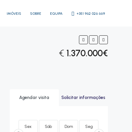
IMÓVEIS
SOBRE
EQUIPA
+351 962 026 669
€
1.370.000€
Agendar visita
Solicitar informações
Sex
Sáb
Dom
Seg
Ter
Qu