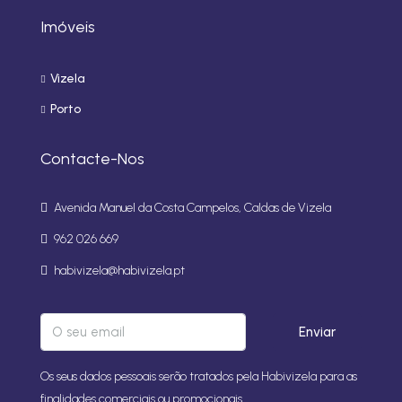
Imóveis
Vizela
Porto
Contacte-Nos
Avenida Manuel da Costa Campelos, Caldas de Vizela
962 026 669
habivizela@habivizela.pt
Enviar
Os seus dados pessoais serão tratados pela Habivizela para as
finalidades comerciais ou promocionais. .