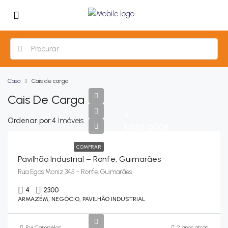
Casa
Cais de carga
Cais De Carga
€
Ordenar por:
4 Imóveis
1.035.000€
COMPRAR
Pavilhão Industrial – Ronfe, Guimarães
Rua Egas Moniz 345 - Ronfe, Guimarães
4
2300
ARMAZÉM, NEGÓCIO, PAVILHÃO INDUSTRIAL
Rui Campelos
2 anos atrás