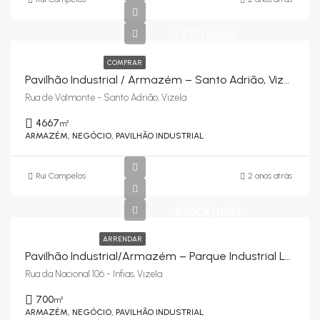
€
1.370.000€
COMPRAR
Pavilhão Industrial / Armazém – Santo Adrião, Vizela
Rua de Valmonte - Santo Adrião, Vizela
4667
m²
ARMAZÉM, NEGÓCIO, PAVILHÃO INDUSTRIAL
Rui Campelos
2 anos atrás
€
2.100€/mês
ARRENDAR
Pavilhão Industrial/armazém – Parque Industrial Luzmont – Infias, Vizela
Rua da Nacional 106 - Infias, Vizela
700
m²
ARMAZÉM, NEGÓCIO, PAVILHÃO INDUSTRIAL