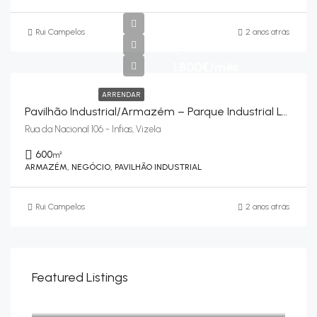
Rui Campelos
2 anos atrás
€
1.800€/mês
ARRENDAR
Pavilhão Industrial/armazém – Parque Industrial Luzmont – Infias, Vizela
Rua da Nacional 106 - Infias, Vizela
600
m²
ARMAZÉM, NEGÓCIO, PAVILHÃO INDUSTRIAL
Rui Campelos
2 anos atrás
Featured Listings
Apartamentos a partir de
230.000€
Rua do Bacelo - Caldas de Vizela (São Miguel e São João), Vizela