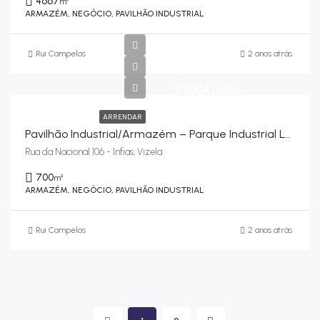
4667
m²
ARMAZÉM, NEGÓCIO, PAVILHÃO INDUSTRIAL
Rui Campelos
2 anos atrás
€
2.100€/mês
ARRENDAR
Pavilhão Industrial/armazém – Parque Industrial Luzmont – Infias, Vizela
Rua da Nacional 106 - Infias, Vizela
700
m²
ARMAZÉM, NEGÓCIO, PAVILHÃO INDUSTRIAL
Rui Campelos
2 anos atrás