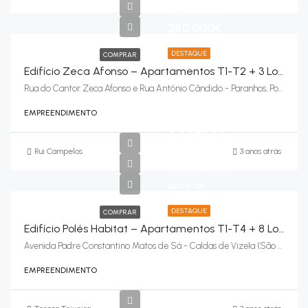
a partir de
280.000€
DESTAQUE
COMPRAR
Edifício Zeca Afonso – Apartamentos T1-T2 + 3 Lojas – Paranhos, Porto
Rua do Cantor Zeca Afonso e Rua António Cândido - Paranhos, Porto
EMPREENDIMENTO
Apartamentos
a partir de
162.500€
Rui Campelos
3 anos atrás
92.500€/Lojas a
partir de
DESTAQUE
COMPRAR
Edifício Polés Habitat – Apartamentos T1-T4 + 8 Lojas – Caldas De Vizela (São Miguel E São João), Vizela
Avenida Padre Constantino Matos de Sá - Caldas de Vizela (São Miguel e São João), Vizela
EMPREENDIMENTO