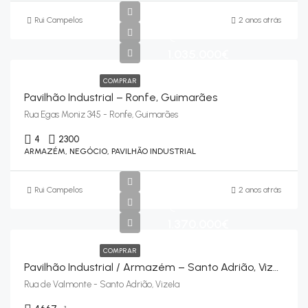
Rui Campelos
2 anos atrás
€
1.035.000€
COMPRAR
Pavilhão Industrial – Ronfe, Guimarães
Rua Egas Moniz 345 - Ronfe, Guimarães
4
2300
ARMAZÉM, NEGÓCIO, PAVILHÃO INDUSTRIAL
Rui Campelos
2 anos atrás
€
1.370.000€
COMPRAR
Pavilhão Industrial / Armazém – Santo Adrião, Vizela
Rua de Valmonte - Santo Adrião, Vizela