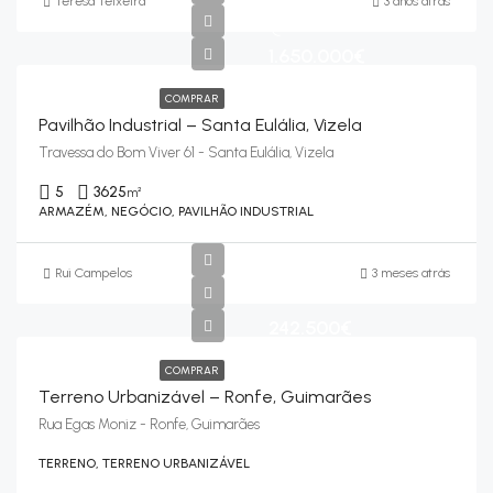
Teresa Teixeira
3 anos atrás
€
1.650.000€
COMPRAR
Pavilhão Industrial – Santa Eulália, Vizela
Travessa do Bom Viver 61 - Santa Eulália, Vizela
5
3625
m²
ARMAZÉM, NEGÓCIO, PAVILHÃO INDUSTRIAL
Rui Campelos
3 meses atrás
242.500€
COMPRAR
Terreno Urbanizável – Ronfe, Guimarães
Rua Egas Moniz - Ronfe, Guimarães
TERRENO, TERRENO URBANIZÁVEL