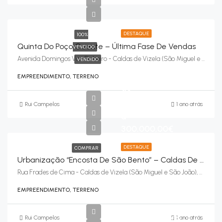
DESTAQUE
100%
Quinta Do Poço Quente – Última Fase De Vendas
VENDIDO
Avenida Domingos Vaz Pinheiro - Caldas de Vizela (São Miguel e São João), Vizela
VENDIDO
EMPREENDIMENTO, TERRENO
de
90.000,00€
Rui Campelos
1 ano atrás
a
300.000,00€
DESTAQUE
COMPRAR
Urbanização “Encosta De São Bento” – Caldas De Vizela (São Miguel E São João), Vizela
Rua Frades de Cima - Caldas de Vizela (São Miguel e São João), Vizela
EMPREENDIMENTO, TERRENO
Apartamentos
Rui Campelos
1 ano atrás