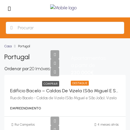
Casa
Portugal
Portugal
Apartamentos
a partir de
Ordenar por:
20 Imóveis
230.000€
DESTAQUE
COMPRAR
Edifício Bacelo – Caldas De Vizela (São Miguel E São João), Vizela
Rua do Bacelo - Caldas de Vizela (São Miguel e São João), Vizela
EMPREENDIMENTO
Rui Campelos
4 meses atrás