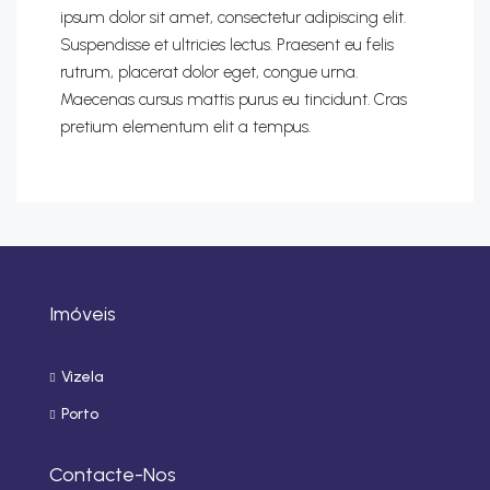
ipsum dolor sit amet, consectetur adipiscing elit.
Suspendisse et ultricies lectus. Praesent eu felis
rutrum, placerat dolor eget, congue urna.
Maecenas cursus mattis purus eu tincidunt. Cras
pretium elementum elit a tempus.
Imóveis
Vizela
Porto
Contacte-Nos