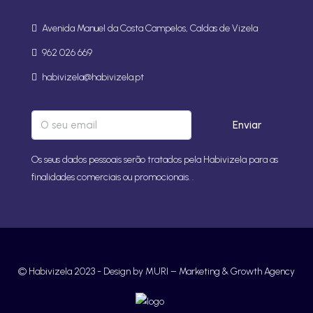
Avenida Manuel da Costa Campelos, Caldas de Vizela
962 026 669
habivizela@habivizela.pt
Enviar
Os seus dados pessoais serão tratados pela Habivizela para as
finalidades comerciais ou promocionais. .
© Habivizela 2023 -
Design by MURI – Marketing & Growth Agency