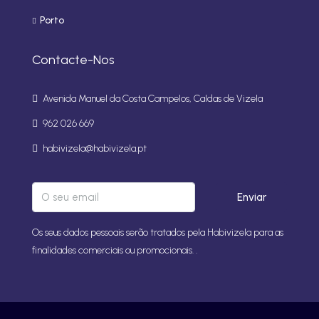
Porto
Contacte-Nos
Avenida Manuel da Costa Campelos, Caldas de Vizela
962 026 669
habivizela@habivizela.pt
Enviar
Os seus dados pessoais serão tratados pela Habivizela para as
finalidades comerciais ou promocionais. .