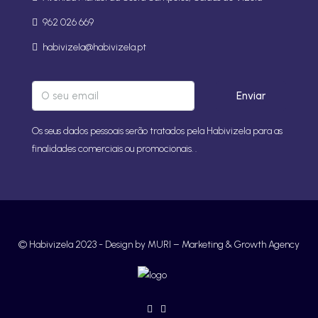
962 026 669
habivizela@habivizela.pt
Enviar
Os seus dados pessoais serão tratados pela Habivizela para as
finalidades comerciais ou promocionais. .
© Habivizela 2023 -
Design by MURI – Marketing & Growth Agency