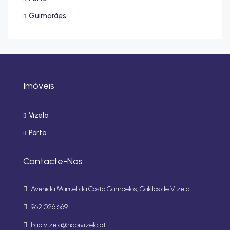
Guimarães
Imóveis
Vizela
Porto
Contacte-Nos
Avenida Manuel da Costa Campelos, Caldas de Vizela
962 026 669
habivizela@habivizela.pt