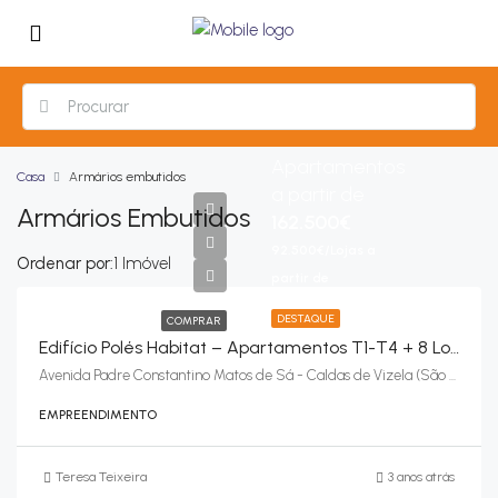
Apartamentos
Casa
Armários embutidos
a partir de
Armários Embutidos
162.500€
92.500€/Lojas a
Ordenar por:
1 Imóvel
partir de
DESTAQUE
COMPRAR
Edifício Polés Habitat – Apartamentos T1-T4 + 8 Lojas – Caldas De Vizela (São Miguel E São João), Vizela
Avenida Padre Constantino Matos de Sá - Caldas de Vizela (São Miguel e São João), Vizela
EMPREENDIMENTO
Teresa Teixeira
3 anos atrás