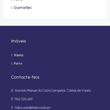
Guimarães
Imóveis
Vizela
Porto
Contacte-Nos
Avenida Manuel da Costa Campelos, Caldas de Vizela
962 026 669
habivizela@habivizela.pt