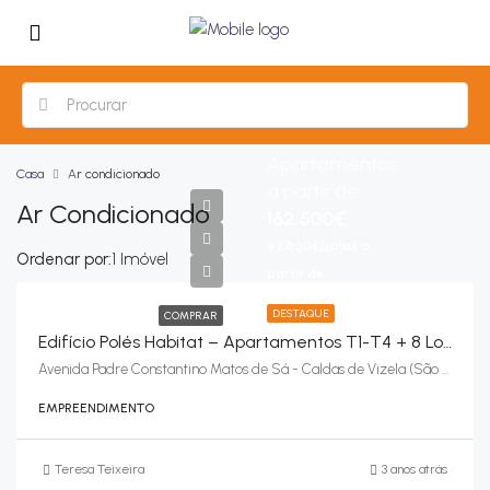
Apartamentos
Casa
Ar condicionado
a partir de
Ar Condicionado
162.500€
92.500€/Lojas a
Ordenar por:
1 Imóvel
partir de
DESTAQUE
COMPRAR
Edifício Polés Habitat – Apartamentos T1-T4 + 8 Lojas – Caldas De Vizela (São Miguel E São João), Vizela
Avenida Padre Constantino Matos de Sá - Caldas de Vizela (São Miguel e São João), Vizela
EMPREENDIMENTO
Teresa Teixeira
3 anos atrás