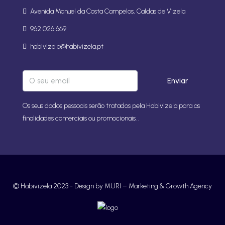
Avenida Manuel da Costa Campelos, Caldas de Vizela
962 026 669
habivizela@habivizela.pt
Enviar
Os seus dados pessoais serão tratados pela Habivizela para as
finalidades comerciais ou promocionais. .
© Habivizela 2023 -
Design by MURI – Marketing & Growth Agency